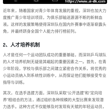
近年来，随着国家对青少年体育发展的重视，深圳也加大力
度推广青少年培训项目，为俱乐部输送源源不断的新鲜血
液。这样的发展策略使得深圳队在国内外赛事中逐渐崭露头
角，并最终跻身全国个人能力排行榜前列。
2、人才培养机制
人才是任何一个运动团队成功的重要基础，而深圳乒乓球队
的人才培养机制无疑是其崛起的重要因素之一。首先，在青
少年阶段，学校与俱乐部之间建立紧密合作关系，将优秀的
小运动员纳入到系统性训练中，从而保证他们能够接受专业
指导与训练。
其次，在选手选拔方面，深圳队采取“公开选拔”和“定向培
养”相结合的方法，通过组织各种规模的大型比赛来发现潜
力选手。这种方式不仅能够及时发现有天赋的年轻运动员，