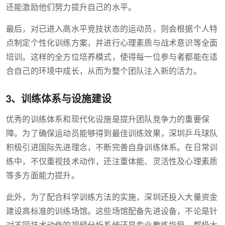
还能激励他们努力提升自己的水平。
最后，对已进入高水平竞技状态的运动员，则会根据个人特
点制定个性化训练方案，并进行心理素质与战术意识等全面
培训。这样的全方位培养模式，使得每一位参与者都能在适
合自己的环境中成长，从而为整个团队注入新的活力。
3、训练体系与设施建设
优秀的训练体系和现代化设施是提升团队竞争力的重要保
障。为了确保运动员能够得到最佳训练效果，深圳乒乓球队
积极引进国际先进理念，不断完善自身训练体系。在日常训
练中，不仅重视技术动作，还注重体能、灵活性及心理素质
等多方面能力提升。
此外，为了配合科学训练方法的实施，深圳还投入大量资金
建设高标准的训练场馆。这些场馆配备先进设备，不论是针