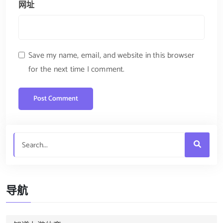
网址
Save my name, email, and website in this browser
for the next time I comment.
导航