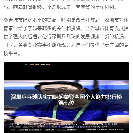
与。随着时间推移，逐渐形成了一套完整的运作机制。
随着城市经济水平的提高，特别是改革开放后，深圳市对体
育事业给予了越来越多的关注和投资。这为城市体育发展提
供了强大的后盾，使得深圳乒乓球的发展迎来了新的机遇。
同时，各类专业赛事不断涌现，为选手们提供了更广阔的竞
技平台。