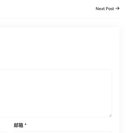
Next Post
邮箱
*