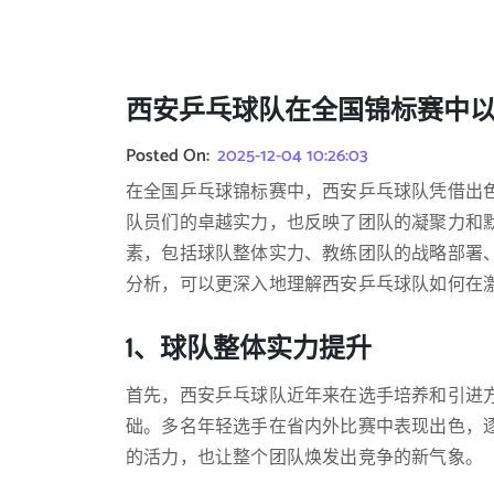
西安乒乓球队在全国锦标赛中以
Posted On:
2025-12-04 10:26:03
在全国乒乓球锦标赛中，西安乒乓球队凭借出色
队员们的卓越实力，也反映了团队的凝聚力和
素，包括球队整体实力、教练团队的战略部署
分析，可以更深入地理解西安乒乓球队如何在
1、球队整体实力提升
首先，西安乒乓球队近年来在选手培养和引进
础。多名年轻选手在省内外比赛中表现出色，
的活力，也让整个团队焕发出竞争的新气象。