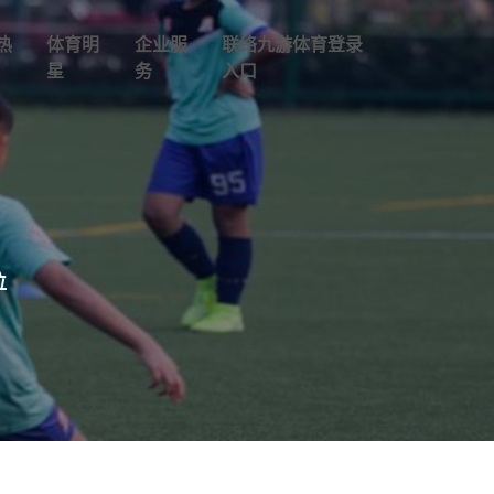
热
体育明
企业服
联络九游体育登录
星
务
入口
位