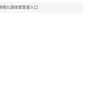
联络九游体育登录入口