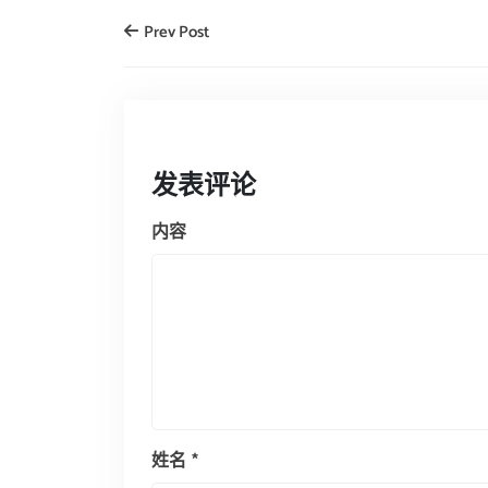
Prev Post
发表评论
内容
姓名
*